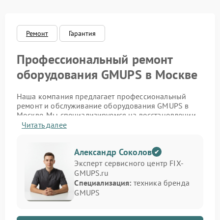
Ремонт
Гарантия
Профессиональный ремонт
оборудования GMUPS в Москве
Наша компания предлагает профессиональный
ремонт и обслуживание оборудования GMUPS в
Москве. Мы специализируемся на восстановлении
источников бесперебойного питания,
Читать далее
стабилизаторов и инверторов этого бренда. Если
устройство не включается, не держит заряд или
Александр Соколов
подаёт ошибку — наши инженеры проведут точную
диагностику и устранят проблему с гарантией
Эксперт сервисного центр FIX-
качества.
GMUPS.ru
Специализация:
техника бренда
Мы обслуживаем как бытовые, так и
GMUPS
промышленные модели, обеспечивая полное
восстановление функциональности. Благодаря
большому опыту работы и доступу к оригинальным