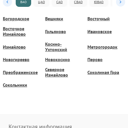
ВАО
ЦАО
САО
СВАО
ЮВАО
ЮАО
Богородское
Вешняки
Восточный
Восточное
Гольяново
Ивановское
Измайлово
Косино-
Измайлово
Метрогородок
Ухтомский
Новогиреево
Новокосино
Перово
Северное
Преображенское
Соколиная Гора
Измайлово
Сокольники
Контактная информация