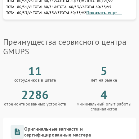
TOTAL 80/31/V5
TOTAL 80/31/V4
TOTAL 80/31/V3
TOTAL 80/31/V2
диагностику, устраним неисправности и
TOTAL 80/31/V1
TOTAL 80/31/M
TOTAL 60/33/V6
TOTAL 60/33/V5
восстановим ваш ИБП или стабилизатор с
Показать еще ...
TOTAL 60/33/V4
TOTAL 60/33/V3
TOTAL 60/33/V2
гарантией качества.
Доверьте ремонт профессионалам — и ваше
оборудование GMUPS снова обеспечит стабильное
питание и защиту электроники от любых сбоев.
Преимущества сервисного центра
GMUPS
11
5
сотрудников в штате
лет на рынке
2286
4
отремонтированных устройств
минимальный опыт работы
специалистов
Оригинальные запчасти и
сертифицированные мастера