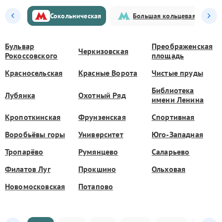
Сокольническая
Большая кольцевая
Бульвар
Преображенская
Черкизовская
Рокоссовского
площадь
Красносельская
Красные Ворота
Чистые пруды
Библиотека
Лубянка
Охотный Ряд
имени Ленина
Кропоткинская
Фрунзенская
Спортивная
Воробьёвы горы
Университет
Юго-Западная
Тропарёво
Румянцево
Саларьево
Филатов Луг
Прокшино
Ольховая
Новомосковская
Потапово