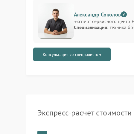
функциональности. Благодаря большому опыту
мы выполняем ремонт любой сложности, сохра
Александр Соколов
Наши направления ремонта
Эксперт сервисного центр 
Специализация:
техника б
В сервисном центре выполняются все виды р
Ремонт источников бесперебойного питания
силовых модулей;
Консультация со специалистом
Ремонт стабилизаторов напряжения — устра
калибровка;
Восстановление плат управления и прошив
Проверка и ремонт систем охлаждения, вен
Профилактика оборудования — чистка, пров
Мы используем профессиональные инструменты
точности и стабильности работы после ремонт
тестирование перед выдачей клиенту.
Экспресс-расчет стоимости
Почему выбирают наш серви
Ремонт оборудования GMUPS требует высокой
именно это отличает нашу команду. Мы предла