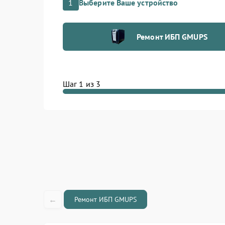
1
Выберите Ваше устройство
Бесплатную диагностику при заказе ремонт
Выезд инженера по Москве и области в де
Использование оригинальных компонентов
Ремонт ИБП GMUPS
Гарантию до 12 месяцев на все выполненны
Прозрачные цены и подробное согласовани
Позвоните нам по телефону: +7 (495) 023-73
центр по адресу: ул. Чаянова 18. Мы проведём
Шаг 1 из 3
ваш ИБП или стабилизатор с гарантией качеств
Доверьте ремонт профессионалам — и ваше о
питание и защиту электроники от любых сбоев
←
Ремонт ИБП GMUPS