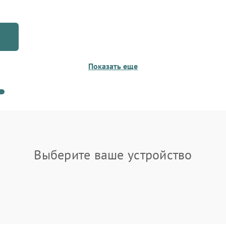
а;
нь обращения;
 GMUPS и надёжных аналогов;
е работы и детали;
е каждого этапа ремонта.
Показать еще
-25 или привезите оборудование в наш сервисный
 диагностику, устраним неисправности и восстановим
а.
борудование GMUPS снова обеспечит стабильное
.
Выберите ваше устройство