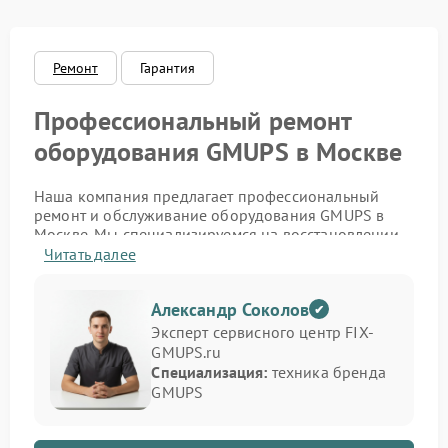
Ремонт
Гарантия
Профессиональный ремонт
оборудования GMUPS в Москве
Наша компания предлагает профессиональный
ремонт и обслуживание оборудования GMUPS в
Москве. Мы специализируемся на восстановлении
источников бесперебойного питания,
Читать далее
стабилизаторов и инверторов этого бренда. Если
устройство не включается, не держит заряд или
Александр Соколов
подаёт ошибку — наши инженеры проведут точную
диагностику и устранят проблему с гарантией
Эксперт сервисного центр FIX-
качества.
GMUPS.ru
Специализация:
техника бренда
Мы обслуживаем как бытовые, так и
GMUPS
промышленные модели, обеспечивая полное
восстановление функциональности. Благодаря
большому опыту работы и доступу к оригинальным