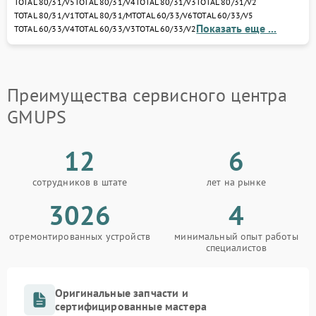
TOTAL 80/31/V5
TOTAL 80/31/V4
TOTAL 80/31/V3
TOTAL 80/31/V2
диагностику, устраним неисправности и
TOTAL 80/31/V1
TOTAL 80/31/M
TOTAL 60/33/V6
TOTAL 60/33/V5
восстановим ваш ИБП или стабилизатор с
Показать еще ...
TOTAL 60/33/V4
TOTAL 60/33/V3
TOTAL 60/33/V2
гарантией качества.
Доверьте ремонт профессионалам — и ваше
оборудование GMUPS снова обеспечит стабильное
питание и защиту электроники от любых сбоев.
Преимущества сервисного центра
GMUPS
12
6
сотрудников в штате
лет на рынке
3026
4
отремонтированных устройств
минимальный опыт работы
специалистов
Оригинальные запчасти и
сертифицированные мастера