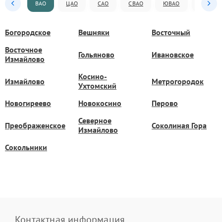
ВАО
ЦАО
САО
СВАО
ЮВАО
ЮАО
Богородское
Вешняки
Восточный
Восточное
Гольяново
Ивановское
Измайлово
Косино-
Измайлово
Метрогородок
Ухтомский
Новогиреево
Новокосино
Перово
Северное
Преображенское
Соколиная Гора
Измайлово
Сокольники
Контактная информация