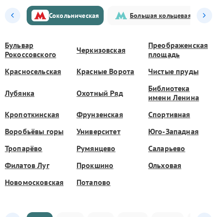
Сокольническая
Большая кольцевая
Бульвар
Преображенская
Черкизовская
Рокоссовского
площадь
Красносельская
Красные Ворота
Чистые пруды
Библиотека
Лубянка
Охотный Ряд
имени Ленина
Кропоткинская
Фрунзенская
Спортивная
Воробьёвы горы
Университет
Юго-Западная
Тропарёво
Румянцево
Саларьево
Филатов Луг
Прокшино
Ольховая
Новомосковская
Потапово