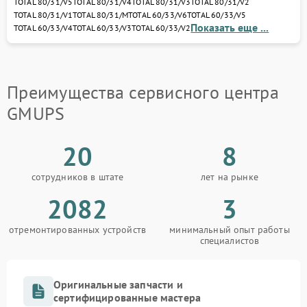
TOTAL 80/31/V5
TOTAL 80/31/V4
TOTAL 80/31/V3
TOTAL 80/31/V2
диагностику, устраним неисправности и
TOTAL 80/31/V1
TOTAL 80/31/M
TOTAL 60/33/V6
TOTAL 60/33/V5
восстановим ваш ИБП или стабилизатор с
Показать еще ...
TOTAL 60/33/V4
TOTAL 60/33/V3
TOTAL 60/33/V2
гарантией качества.
Доверьте ремонт профессионалам — и ваше
оборудование GMUPS снова обеспечит стабильное
питание и защиту электроники от любых сбоев.
Преимущества сервисного центра
GMUPS
20
8
сотрудников в штате
лет на рынке
2082
3
отремонтированных устройств
минимальный опыт работы
специалистов
Оригинальные запчасти и
сертифицированные мастера