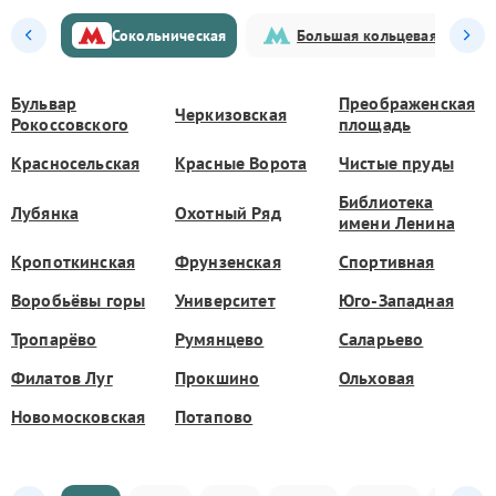
Сокольническая
Большая кольцевая
Бульвар
Преображенская
Черкизовская
Рокоссовского
площадь
Красносельская
Красные Ворота
Чистые пруды
Библиотека
Лубянка
Охотный Ряд
имени Ленина
Кропоткинская
Фрунзенская
Спортивная
Воробьёвы горы
Университет
Юго-Западная
Тропарёво
Румянцево
Саларьево
Филатов Луг
Прокшино
Ольховая
Новомосковская
Потапово