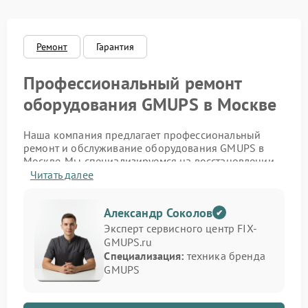
Ремонт
Гарантия
Профессиональный ремонт
оборудования GMUPS в Москве
Наша компания предлагает профессиональный
ремонт и обслуживание оборудования GMUPS в
Москве. Мы специализируемся на восстановлении
источников бесперебойного питания,
Читать далее
стабилизаторов и инверторов этого бренда. Если
устройство не включается, не держит заряд или
Александр Соколов
подаёт ошибку — наши инженеры проведут точную
диагностику и устранят проблему с гарантией
Эксперт сервисного центр FIX-
качества.
GMUPS.ru
Специализация:
техника бренда
Мы обслуживаем как бытовые, так и
GMUPS
промышленные модели, обеспечивая полное
восстановление функциональности. Благодаря
большому опыту работы и доступу к оригинальным