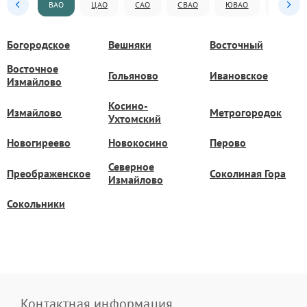
ВАО
ЦАО
САО
СВАО
ЮВАО
ЮАО
Богородское
Вешняки
Восточный
Восточное
Гольяново
Ивановское
Измайлово
Косино-
Измайлово
Метрогородок
Ухтомский
Новогиреево
Новокосино
Перово
Северное
Преображенское
Соколиная Гора
Измайлово
Сокольники
Контактная информация