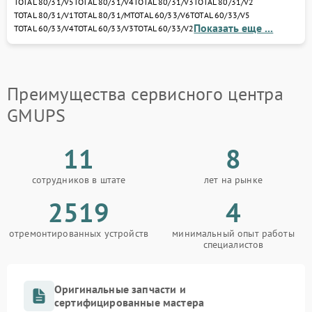
TOTAL 80/31/V5
TOTAL 80/31/V4
TOTAL 80/31/V3
TOTAL 80/31/V2
диагностику, устраним неисправности и
TOTAL 80/31/V1
TOTAL 80/31/M
TOTAL 60/33/V6
TOTAL 60/33/V5
восстановим ваш ИБП или стабилизатор с
Показать еще ...
TOTAL 60/33/V4
TOTAL 60/33/V3
TOTAL 60/33/V2
гарантией качества.
Доверьте ремонт профессионалам — и ваше
оборудование GMUPS снова обеспечит стабильное
питание и защиту электроники от любых сбоев.
Преимущества сервисного центра
GMUPS
11
8
сотрудников в штате
лет на рынке
2519
4
отремонтированных устройств
минимальный опыт работы
специалистов
Оригинальные запчасти и
сертифицированные мастера