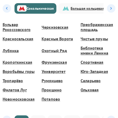
Сокольническая
Большая кольцевая
Бульвар
Преображенская
Черкизовская
Рокоссовского
площадь
Красносельская
Красные Ворота
Чистые пруды
Библиотека
Лубянка
Охотный Ряд
имени Ленина
Кропоткинская
Фрунзенская
Спортивная
Воробьёвы горы
Университет
Юго-Западная
Тропарёво
Румянцево
Саларьево
Филатов Луг
Прокшино
Ольховая
Новомосковская
Потапово