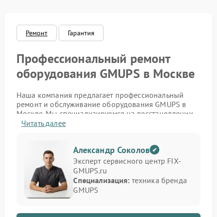
Ремонт
Гарантия
Профессиональный ремонт
оборудования GMUPS в Москве
Наша компания предлагает профессиональный
ремонт и обслуживание оборудования GMUPS в
Москве. Мы специализируемся на восстановлении
источников бесперебойного питания,
Читать далее
стабилизаторов и инверторов этого бренда. Если
устройство не включается, не держит заряд или
Александр Соколов
подаёт ошибку — наши инженеры проведут точную
диагностику и устранят проблему с гарантией
Эксперт сервисного центр FIX-
качества.
GMUPS.ru
Специализация:
техника бренда
Мы обслуживаем как бытовые, так и
GMUPS
промышленные модели, обеспечивая полное
восстановление функциональности. Благодаря
большому опыту работы и доступу к оригинальным