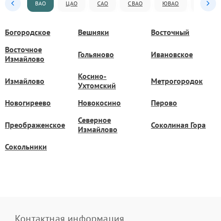
ВАО
ЦАО
САО
СВАО
ЮВАО
ЮАО
Богородское
Вешняки
Восточный
Восточное
Гольяново
Ивановское
Измайлово
Косино-
Измайлово
Метрогородок
Ухтомский
Новогиреево
Новокосино
Перово
Северное
Преображенское
Соколиная Гора
Измайлово
Сокольники
Контактная информация