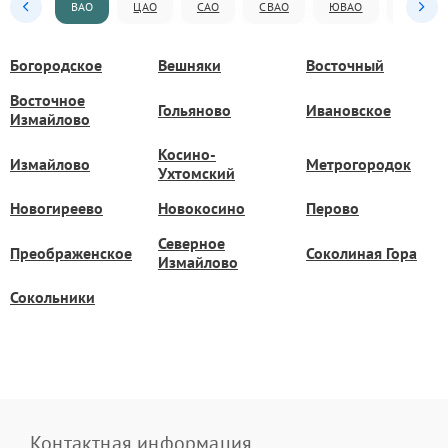
ВАО
ЦАО
САО
СВАО
ЮВАО
ЮАО
Богородское
Вешняки
Восточный
Восточное
Гольяново
Ивановское
Измайлово
Косино-
Измайлово
Метрогородок
Ухтомский
Новогиреево
Новокосино
Перово
Северное
Преображенское
Соколиная Гора
Измайлово
Сокольники
Контактная информация