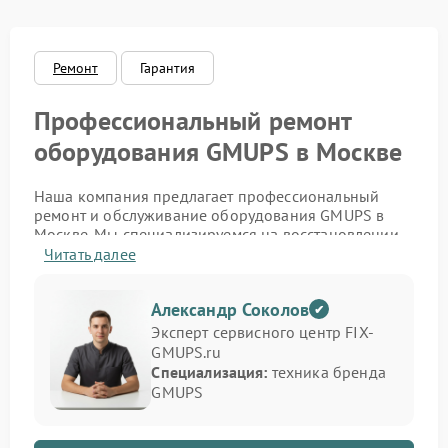
Ремонт
Гарантия
Профессиональный ремонт
оборудования GMUPS в Москве
Наша компания предлагает профессиональный
ремонт и обслуживание оборудования GMUPS в
Москве. Мы специализируемся на восстановлении
источников бесперебойного питания,
Читать далее
стабилизаторов и инверторов этого бренда. Если
устройство не включается, не держит заряд или
Александр Соколов
подаёт ошибку — наши инженеры проведут точную
диагностику и устранят проблему с гарантией
Эксперт сервисного центр FIX-
качества.
GMUPS.ru
Специализация:
техника бренда
Мы обслуживаем как бытовые, так и
GMUPS
промышленные модели, обеспечивая полное
восстановление функциональности. Благодаря
большому опыту работы и доступу к оригинальным