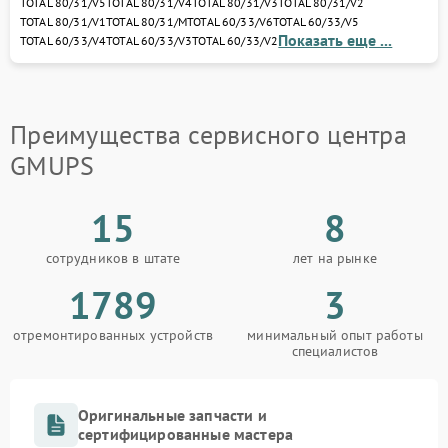
TOTAL 80/31/V5
TOTAL 80/31/V4
TOTAL 80/31/V3
TOTAL 80/31/V2
диагностику, устраним неисправности и
TOTAL 80/31/V1
TOTAL 80/31/M
TOTAL 60/33/V6
TOTAL 60/33/V5
восстановим ваш ИБП или стабилизатор с
Показать еще ...
TOTAL 60/33/V4
TOTAL 60/33/V3
TOTAL 60/33/V2
гарантией качества.
Доверьте ремонт профессионалам — и ваше
оборудование GMUPS снова обеспечит стабильное
питание и защиту электроники от любых сбоев.
Преимущества сервисного центра
GMUPS
15
8
сотрудников в штате
лет на рынке
1789
3
отремонтированных устройств
минимальный опыт работы
специалистов
Оригинальные запчасти и
сертифицированные мастера