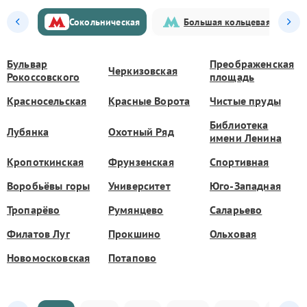
Сокольническая
Большая кольцевая
Бульвар
Преображенская
Черкизовская
Рокоссовского
площадь
Красносельская
Красные Ворота
Чистые пруды
Библиотека
Лубянка
Охотный Ряд
имени Ленина
Кропоткинская
Фрунзенская
Спортивная
Воробьёвы горы
Университет
Юго-Западная
Тропарёво
Румянцево
Саларьево
Филатов Луг
Прокшино
Ольховая
Новомосковская
Потапово