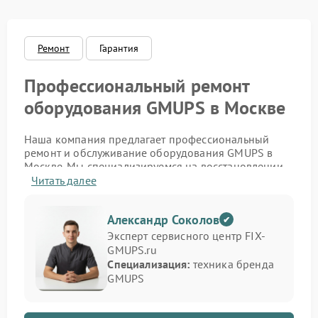
Ремонт
Гарантия
Профессиональный ремонт
оборудования GMUPS в Москве
Наша компания предлагает профессиональный
ремонт и обслуживание оборудования GMUPS в
Москве. Мы специализируемся на восстановлении
источников бесперебойного питания,
Читать далее
стабилизаторов и инверторов этого бренда. Если
устройство не включается, не держит заряд или
Александр Соколов
подаёт ошибку — наши инженеры проведут точную
диагностику и устранят проблему с гарантией
Эксперт сервисного центр FIX-
качества.
GMUPS.ru
Специализация:
техника бренда
Мы обслуживаем как бытовые, так и
GMUPS
промышленные модели, обеспечивая полное
восстановление функциональности. Благодаря
большому опыту работы и доступу к оригинальным