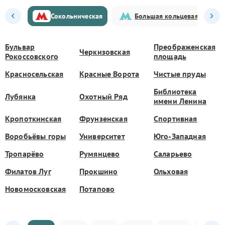
Сокольническая
Большая кольцевая
Бульвар
Преображенская
Черкизовская
Рокоссовского
площадь
Красносельская
Красные Ворота
Чистые пруды
Библиотека
Лубянка
Охотный Ряд
имени Ленина
Кропоткинская
Фрунзенская
Спортивная
Воробьёвы горы
Университет
Юго-Западная
Тропарёво
Румянцево
Саларьево
Филатов Луг
Прокшино
Ольховая
Новомосковская
Потапово