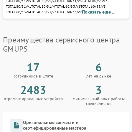
TOTAL 80/31/V5
TOTAL 80/31/V4
TOTAL 80/31/V3
TOTAL 80/31/V2
диагностику, устраним неисправности и
TOTAL 80/31/V1
TOTAL 80/31/M
TOTAL 60/33/V6
TOTAL 60/33/V5
восстановим ваш ИБП или стабилизатор с
Показать еще ...
TOTAL 60/33/V4
TOTAL 60/33/V3
TOTAL 60/33/V2
гарантией качества.
Доверьте ремонт профессионалам — и ваше
оборудование GMUPS снова обеспечит стабильное
питание и защиту электроники от любых сбоев.
Преимущества сервисного центра
GMUPS
17
6
сотрудников в штате
лет на рынке
2483
3
отремонтированных устройств
минимальный опыт работы
специалистов
Оригинальные запчасти и
сертифицированные мастера