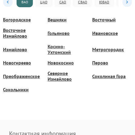
ВАО
ЦАО
САО
СВАО
ЮВАО
ЮАО
Богородское
Вешняки
Восточный
Восточное
Гольяново
Ивановское
Измайлово
Косино-
Измайлово
Метрогородок
Ухтомский
Новогиреево
Новокосино
Перово
Северное
Преображенское
Соколиная Гора
Измайлово
Сокольники
Контактная информация