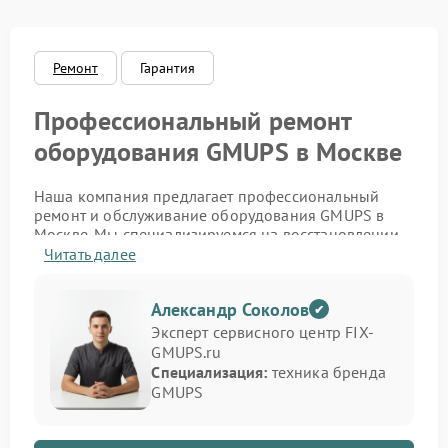
Ремонт
Гарантия
Профессиональный ремонт
оборудования GMUPS в Москве
Наша компания предлагает профессиональный
ремонт и обслуживание оборудования GMUPS в
Москве. Мы специализируемся на восстановлении
источников бесперебойного питания,
Читать далее
стабилизаторов и инверторов этого бренда. Если
устройство не включается, не держит заряд или
Александр Соколов
подаёт ошибку — наши инженеры проведут точную
диагностику и устранят проблему с гарантией
Эксперт сервисного центр FIX-
качества.
GMUPS.ru
Специализация:
техника бренда
Мы обслуживаем как бытовые, так и
GMUPS
промышленные модели, обеспечивая полное
восстановление функциональности. Благодаря
большому опыту работы и доступу к оригинальным