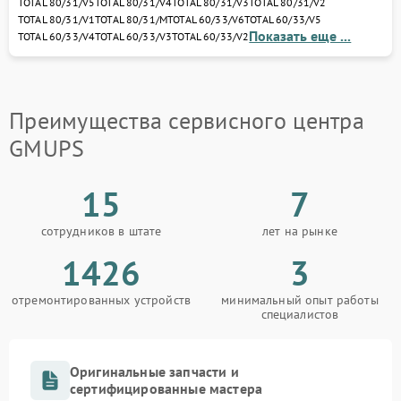
TOTAL 80/31/V5
TOTAL 80/31/V4
TOTAL 80/31/V3
TOTAL 80/31/V2
диагностику, устраним неисправности и
TOTAL 80/31/V1
TOTAL 80/31/M
TOTAL 60/33/V6
TOTAL 60/33/V5
восстановим ваш ИБП или стабилизатор с
Показать еще ...
TOTAL 60/33/V4
TOTAL 60/33/V3
TOTAL 60/33/V2
гарантией качества.
Доверьте ремонт профессионалам — и ваше
оборудование GMUPS снова обеспечит стабильное
питание и защиту электроники от любых сбоев.
Преимущества сервисного центра
GMUPS
15
7
сотрудников в штате
лет на рынке
1426
3
отремонтированных устройств
минимальный опыт работы
специалистов
Оригинальные запчасти и
сертифицированные мастера