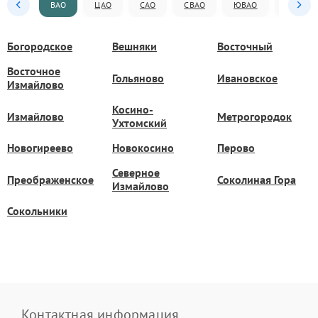
ВАО
ЦАО
САО
СВАО
ЮВАО
ЮАО
Богородское
Вешняки
Восточный
Восточное
Гольяново
Ивановское
Измайлово
Косино-
Измайлово
Метрогородок
Ухтомский
Новогиреево
Новокосино
Перово
Северное
Преображенское
Соколиная Гора
Измайлово
Сокольники
Контактная информация