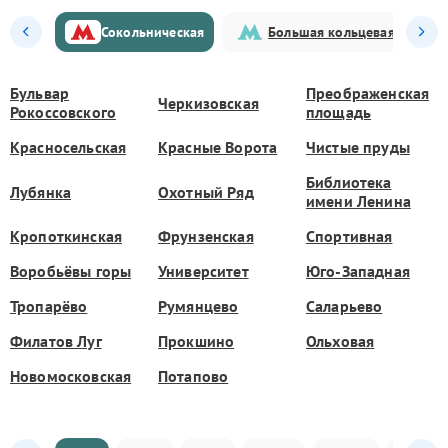
Сокольническая
Большая кольцевая
Бульвар
Преображенская
Черкизовская
Рокоссовского
площадь
Красносельская
Красные Ворота
Чистые пруды
Библиотека
Лубянка
Охотный Ряд
имени Ленина
Кропоткинская
Фрунзенская
Спортивная
Воробьёвы горы
Университет
Юго-Западная
Тропарёво
Румянцево
Саларьево
Филатов Луг
Прокшино
Ольховая
Новомосковская
Потапово