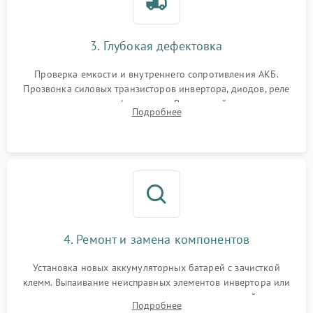
3. Глубокая дефектовка
Проверка емкости и внутреннего сопротивления АКБ.
Прозвонка силовых транзисторов инвертора, диодов, реле
переключения и трансформатора. Визуальный поиск вздутых
Подробнее
конденсаторов и прогаров на печатной плате.
4. Ремонт и замена компонентов
Установка новых аккумуляторных батарей с зачисткой
клемм. Выпаивание неисправных элементов инвертора или
цепи зарядки и монтаж новых радиодеталей.
Подробнее
Восстановление поврежденных токоведущих дорожек и