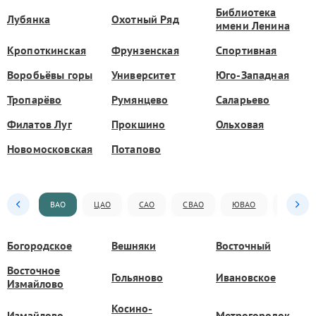
Библиотека
Лубянка
Охотный Ряд
имени Ленина
Кропоткинская
Фрунзенская
Спортивная
Воробьёвы горы
Университет
Юго-Западная
Тропарёво
Румянцево
Саларьево
Филатов Луг
Прокшино
Ольховая
Новомосковская
Потапово
ВАО
ЦАО
САО
СВАО
ЮВАО
ЮАО
Богородское
Вешняки
Восточный
Восточное
Гольяново
Ивановское
Измайлово
Косино-
Измайлово
Метрогородок