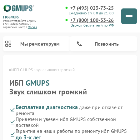
+7 (495) 023-73-25
Ежедневно с 9:00 до 21:00
FIX-GMUPS
+7 (800) 100-33-26
Ремонт устройств GMUPS
Специализированный
Звонок бесплатный по РФ
cервисный центр г.
Москва
Мы ремонтируем
Позвонить
оскве
ИБП GMUPS звук слишком громкий
ИБП
GMUPS
Звук слишком громкий
Бесплатная диагностика
даже при отказе от
ремонта
Привезем и увезем ибп GMUPS собственной
доставкой
Гарантия на наши работы по ремонту ибп GMUPS
до 3-х лет