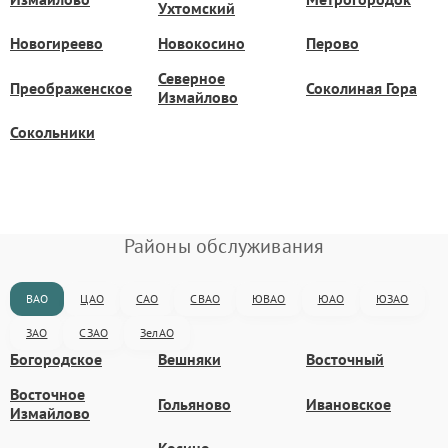
Ухтомский
Новогиреево
Новокосино
Перово
Северное
Преображенское
Соколиная Гора
Измайлово
Сокольники
Районы обслуживания
ВАО
ЦАО
САО
СВАО
ЮВАО
ЮАО
ЮЗАО
ЗАО
СЗАО
ЗелАО
Богородское
Вешняки
Восточный
Восточное
Гольяново
Ивановское
Измайлово