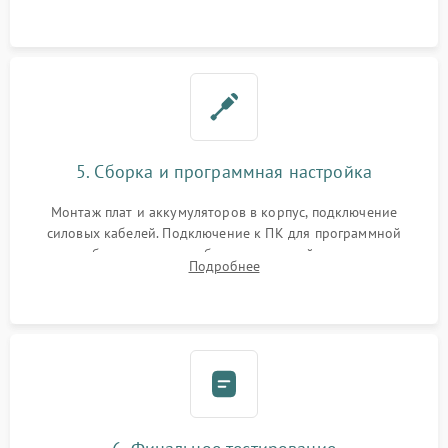
замена реле.
5. Сборка и программная настройка
Монтаж плат и аккумуляторов в корпус, подключение
силовых кабелей. Подключение к ПК для программной
калибровки констант батареи, настройки порогов
Подробнее
срабатывания AVR и сброса счетчиков старения АКБ.