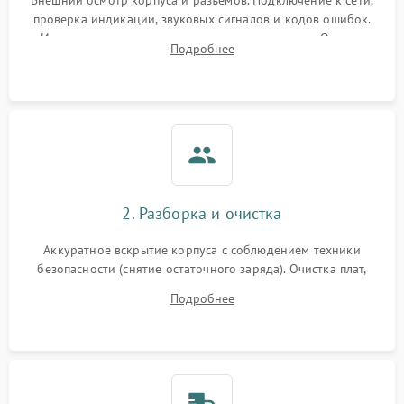
Внешний осмотр корпуса и разъемов. Подключение к сети,
проверка индикации, звуковых сигналов и кодов ошибок.
Измерение входного и выходного напряжения. Оценка
Подробнее
реакции ИБП на отключение основного питания без
нагрузки.
2. Разборка и очистка
Аккуратное вскрытие корпуса с соблюдением техники
безопасности (снятие остаточного заряда). Очистка плат,
радиаторов и кулеров от пыли с помощью сжатого воздуха
Подробнее
и кистей для предотвращения перегрева и замыканий.