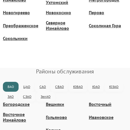
Ухтомский
Новогиреево
Новокосино
Перово
Северное
Преображенское
Соколиная Гора
Измайлово
Сокольники
Районы обслуживания
ВАО
ЦАО
САО
СВАО
ЮВАО
ЮАО
ЮЗАО
ЗАО
СЗАО
ЗелАО
Богородское
Вешняки
Восточный
Восточное
Гольяново
Ивановское
Измайлово