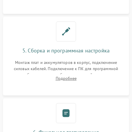
замена реле.
5. Сборка и программная настройка
Монтаж плат и аккумуляторов в корпус, подключение
силовых кабелей. Подключение к ПК для программной
калибровки констант батареи, настройки порогов
Подробнее
срабатывания AVR и сброса счетчиков старения АКБ.