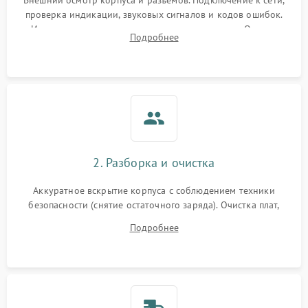
Внешний осмотр корпуса и разъемов. Подключение к сети,
проверка индикации, звуковых сигналов и кодов ошибок.
Измерение входного и выходного напряжения. Оценка
Подробнее
реакции ИБП на отключение основного питания без
нагрузки.
2. Разборка и очистка
Аккуратное вскрытие корпуса с соблюдением техники
безопасности (снятие остаточного заряда). Очистка плат,
радиаторов и кулеров от пыли с помощью сжатого воздуха
Подробнее
и кистей для предотвращения перегрева и замыканий.