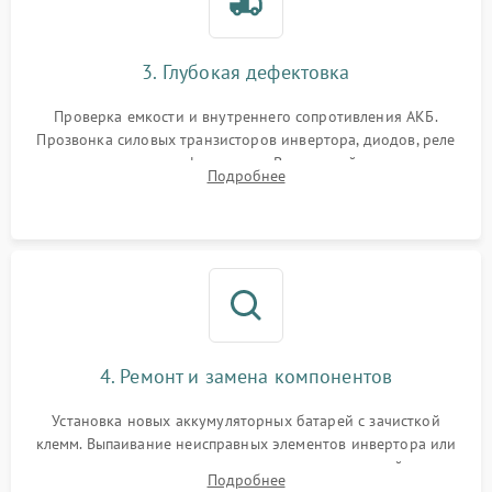
3. Глубокая дефектовка
Проверка емкости и внутреннего сопротивления АКБ.
Прозвонка силовых транзисторов инвертора, диодов, реле
переключения и трансформатора. Визуальный поиск вздутых
Подробнее
конденсаторов и прогаров на печатной плате.
4. Ремонт и замена компонентов
Установка новых аккумуляторных батарей с зачисткой
клемм. Выпаивание неисправных элементов инвертора или
цепи зарядки и монтаж новых радиодеталей.
Подробнее
Восстановление поврежденных токоведущих дорожек и