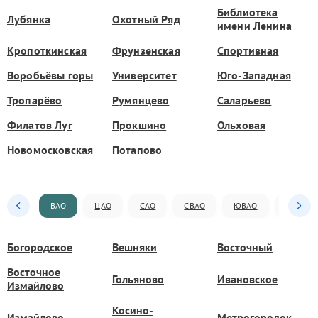
Библиотека
Лубянка
Охотный Ряд
имени Ленина
Кропоткинская
Фрунзенская
Спортивная
Воробьёвы горы
Университет
Юго-Западная
Тропарёво
Румянцево
Саларьево
Филатов Луг
Прокшино
Ольховая
Новомосковская
Потапово
ВАО
ЦАО
САО
СВАО
ЮВАО
ЮАО
Богородское
Вешняки
Восточный
Восточное
Гольяново
Ивановское
Измайлово
Косино-
Измайлово
Метрогородок