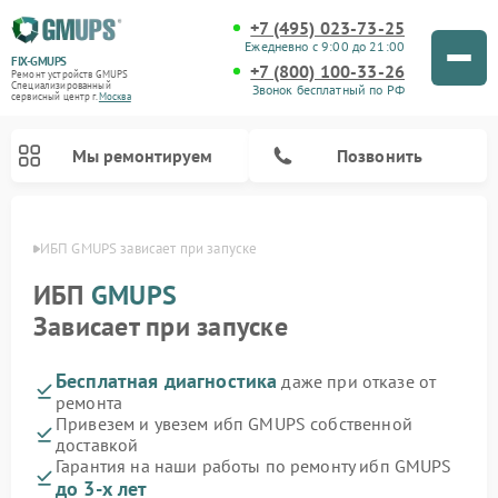
+7 (495) 023-73-25
Ежедневно с 9:00 до 21:00
FIX-GMUPS
+7 (800) 100-33-26
Ремонт устройств GMUPS
Специализированный
Звонок бесплатный по РФ
cервисный центр г.
Москва
Мы ремонтируем
Позвонить
оскве
ИБП GMUPS зависает при запуске
ИБП
GMUPS
Зависает при запуске
Бесплатная диагностика
даже при отказе от
ремонта
Привезем и увезем ибп GMUPS собственной
доставкой
Гарантия на наши работы по ремонту ибп GMUPS
до 3-х лет