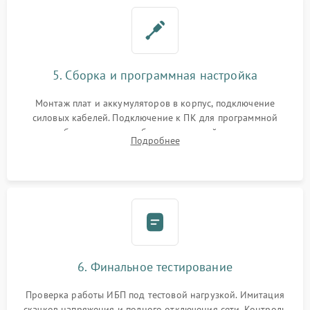
5. Сборка и программная настройка
Монтаж плат и аккумуляторов в корпус, подключение
силовых кабелей. Подключение к ПК для программной
калибровки констант батареи, настройки порогов
Подробнее
срабатывания AVR и сброса счетчиков старения АКБ.
6. Финальное тестирование
Проверка работы ИБП под тестовой нагрузкой. Имитация
скачков напряжения и полного отключения сети. Контроль