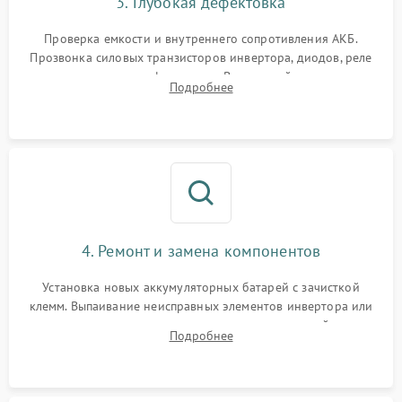
3. Глубокая дефектовка
Поломка системы защиты
1000 ₽
Подробнее →
от перегрузок
Проверка емкости и внутреннего сопротивления АКБ.
Прозвонка силовых транзисторов инвертора, диодов, реле
Неисправность системы
переключения и трансформатора. Визуальный поиск вздутых
Подробнее
защиты от короткого
1500 ₽
Подробнее →
конденсаторов и прогаров на печатной плате.
замыкания
Повреждение системы
1000 ₽
Подробнее →
защиты от перегрева
Неисправность системы
защиты от
1500 ₽
Подробнее →
перенапряжения
4. Ремонт и замена компонентов
Установка новых аккумуляторных батарей с зачисткой
клемм. Выпаивание неисправных элементов инвертора или
цепи зарядки и монтаж новых радиодеталей.
Подробнее
Восстановление поврежденных токоведущих дорожек и
замена реле.