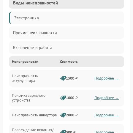
Виды неисправностей
Электроника
Прочие неисправности
Включение и работа
Неисправности
Стоимость
Работа с нагрузкой
Неисправность
Звук и индикация
1500 ₽
Подробнее →
аккумулятора
Питание и режимы
Поломка зарядного
1000 ₽
Подробнее →
устройства
Интерфейсы и связь
Неисправность инвертора
2000 ₽
Подробнее →
Температура и эксплуатация
Повреждение входных/
500 ₽
Подробнее →