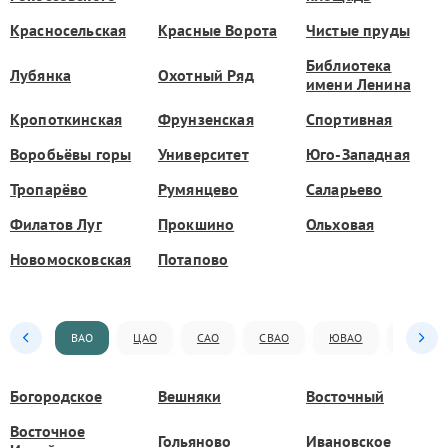
Красносельская
Красные Ворота
Чистые пруды
Библиотека
Лубянка
Охотный Ряд
имени Ленина
Кропоткинская
Фрунзенская
Спортивная
Воробьёвы горы
Университет
Юго-Западная
Тропарёво
Румянцево
Саларьево
Филатов Луг
Прокшино
Ольховая
Новомосковская
Потапово
ВАО
ЦАО
САО
СВАО
ЮВАО
ЮАО
Богородское
Вешняки
Восточный
Восточное
Гольяново
Ивановское