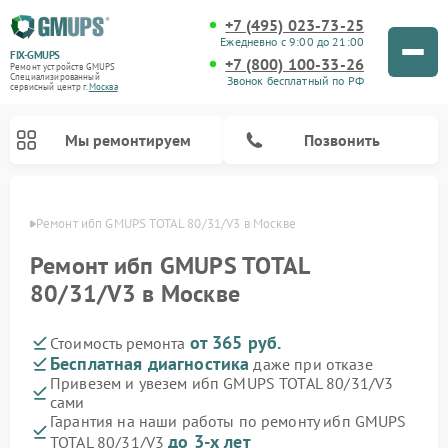
+7 (495) 023-73-25
Ежедневно с 9:00 до 21:00
FIX-GMUPS
+7 (800) 100-33-26
Ремонт устройств GMUPS
Специализированный
Звонок бесплатный по РФ
cервисный центр г.
Москва
Мы ремонтируем
Позвонить
оскве
Ремонт ибп GMUPS TOTAL 80/31/V3 в Москве
Ремонт ибп GMUPS TOTAL
80/31/V3 в Москве
от 365 руб.
Стоимость ремонта
Бесплатная диагностика
даже при отказе
Привезем и увезем ибп GMUPS TOTAL 80/31/V3
сами
Гарантия на наши работы по ремонту ибп GMUPS
до 3-х лет
TOTAL 80/31/V3