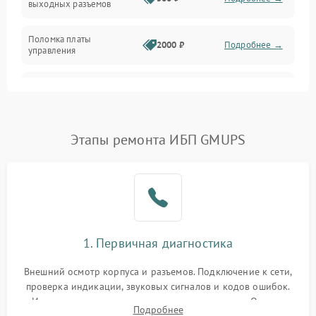
выходных разъемов
Механические повреждения
Поломка платы
Механика
2000 ₽
Подробнее →
управления
Неисправность
3000 ₽
Подробнее →
трансформатора
Повреждение
Этапы ремонта ИБП GMUPS
500 ₽
Подробнее →
конденсаторов
Поломка предохранителя
100 ₽
Подробнее →
Неисправность системы
1000 ₽
Подробнее →
охлаждения
1. Первичная диагностика
Неисправность
500 ₽
Подробнее →
Внешний осмотр корпуса и разъемов. Подключение к сети,
индикаторов
проверка индикации, звуковых сигналов и кодов ошибок.
Измерение входного и выходного напряжения. Оценка
Поломка фильтров
Подробнее
1000 ₽
Подробнее →