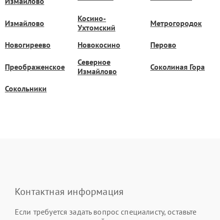
Измайлово
Косино-
Измайлово
Метрогородок
Ухтомский
Новогиреево
Новокосино
Перово
Северное
Преображенское
Соколиная Гора
Измайлово
Сокольники
Контактная информация
Если требуется задать вопрос специалисту, оставьте