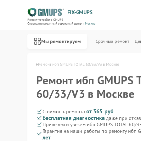
FIX-GMUPS
Ремонт устройств GMUPS
Специализированный cервисный центр г.
Москва
Мы ремонтируем
Срочный ремонт
Це
ибп GMUPS в Москве
Ремонт ибп GMUPS TOTAL 60/33/V3 в Москве
Ремонт ибп GMUPS 
60/33/V3 в Москве
от 365 руб.
Стоимость ремонта
Бесплатная диагностика
даже при отказ
Привезем и увезем ибп GMUPS TOTAL 60/3
Гарантия на наши работы по ремонту ибп
лет