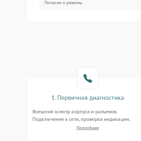
Питание и режимы
Интерфейсы и связь
Температура и эксплуатация
Механические повреждения
Механика
1. Первичная диагностика
Внешний осмотр корпуса и разъемов.
Подключение к сети, проверка индикации,
звуковых сигналов и кодов ошибок. Измерение
Подробнее
входного и выходного напряжения. Оценка