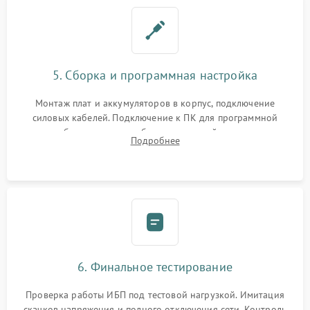
5. Сборка и программная настройка
Монтаж плат и аккумуляторов в корпус, подключение
силовых кабелей. Подключение к ПК для программной
калибровки констант батареи, настройки порогов
Подробнее
срабатывания AVR и сброса счетчиков старения АКБ.
6. Финальное тестирование
Проверка работы ИБП под тестовой нагрузкой. Имитация
скачков напряжения и полного отключения сети. Контроль