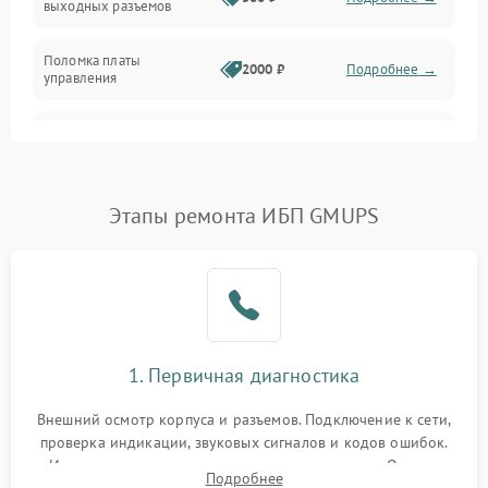
выходных разъемов
Механические повреждения
Поломка платы
Механика
2000 ₽
Подробнее →
управления
Неисправность
3000 ₽
Подробнее →
трансформатора
Повреждение
Этапы ремонта ИБП GMUPS
500 ₽
Подробнее →
конденсаторов
Поломка предохранителя
100 ₽
Подробнее →
Неисправность системы
1000 ₽
Подробнее →
охлаждения
1. Первичная диагностика
Неисправность
500 ₽
Подробнее →
Внешний осмотр корпуса и разъемов. Подключение к сети,
индикаторов
проверка индикации, звуковых сигналов и кодов ошибок.
Измерение входного и выходного напряжения. Оценка
Поломка фильтров
Подробнее
1000 ₽
Подробнее →