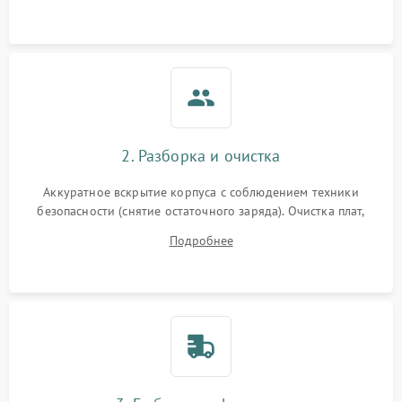
реакции ИБП на отключение основного питания без
(EMI/EMC)
нагрузки.
Неисправность системы
1500 ₽
Подробнее →
защиты
Неисправность системы
2000 ₽
Подробнее →
стабилизации
2. Разборка и очистка
Поломка системы
автоматического
1500 ₽
Подробнее →
Аккуратное вскрытие корпуса с соблюдением техники
переключения
безопасности (снятие остаточного заряда). Очистка плат,
радиаторов и кулеров от пыли с помощью сжатого воздуха
Неисправность системы
Подробнее
1500 ₽
Подробнее →
и кистей для предотвращения перегрева и замыканий.
мониторинга
Повреждение внутренних
500 ₽
Подробнее →
проводов
Неисправность системы
1500 ₽
Подробнее →
зарядки