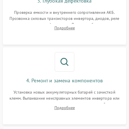
3. Глубокая дефектовка
Поломка системы защиты
1000 ₽
Подробнее →
от перегрузок
Проверка емкости и внутреннего сопротивления АКБ.
Прозвонка силовых транзисторов инвертора, диодов, реле
Неисправность системы
переключения и трансформатора. Визуальный поиск вздутых
Подробнее
защиты от короткого
1500 ₽
Подробнее →
конденсаторов и прогаров на печатной плате.
замыкания
Повреждение системы
1000 ₽
Подробнее →
защиты от перегрева
Неисправность системы
защиты от
1500 ₽
Подробнее →
перенапряжения
4. Ремонт и замена компонентов
Установка новых аккумуляторных батарей с зачисткой
клемм. Выпаивание неисправных элементов инвертора или
цепи зарядки и монтаж новых радиодеталей.
Подробнее
Восстановление поврежденных токоведущих дорожек и
замена реле.