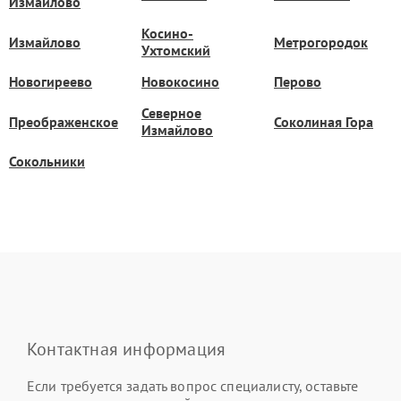
Измайлово
Косино-
Измайлово
Метрогородок
Ухтомский
Новогиреево
Новокосино
Перово
Северное
Преображенское
Соколиная Гора
Измайлово
Сокольники
Контактная информация
Если требуется задать вопрос специалисту, оставьте