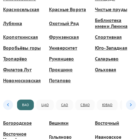
Красносельская
Красные Ворота
Чистые пруды
Библиотека
Лубянка
Охотный Ряд
имени Ленина
Кропоткинская
Фрунзенская
Спортивная
Воробьёвы горы
Университет
Юго-Западная
Тропарёво
Румянцево
Саларьево
Филатов Луг
Прокшино
Ольховая
Новомосковская
Потапово
ВАО
ЦАО
САО
СВАО
ЮВАО
ЮАО
Богородское
Вешняки
Восточный
Восточное
Гольяново
Ивановское