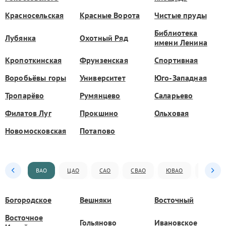
Красносельская
Красные Ворота
Чистые пруды
Библиотека
Лубянка
Охотный Ряд
имени Ленина
Кропоткинская
Фрунзенская
Спортивная
Воробьёвы горы
Университет
Юго-Западная
Тропарёво
Румянцево
Саларьево
Филатов Луг
Прокшино
Ольховая
Новомосковская
Потапово
ВАО
ЦАО
САО
СВАО
ЮВАО
ЮАО
Богородское
Вешняки
Восточный
Восточное
Гольяново
Ивановское