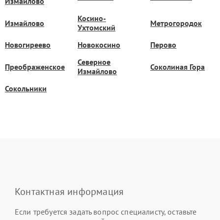
Измайлово
Косино-
Измайлово
Метрогородок
Ухтомский
Новогиреево
Новокосино
Перово
Северное
Преображенское
Соколиная Гора
Измайлово
Сокольники
Контактная информация
Если требуется задать вопрос специалисту, оставьте