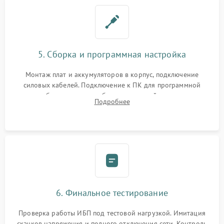
5. Сборка и программная настройка
Монтаж плат и аккумуляторов в корпус, подключение
силовых кабелей. Подключение к ПК для программной
калибровки констант батареи, настройки порогов
Подробнее
срабатывания AVR и сброса счетчиков старения АКБ.
6. Финальное тестирование
Проверка работы ИБП под тестовой нагрузкой. Имитация
скачков напряжения и полного отключения сети. Контроль