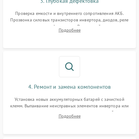
3. Глубокая дефектовка
Поломка системы защиты
1000 ₽
Подробнее →
от перегрузок
Проверка емкости и внутреннего сопротивления АКБ.
Прозвонка силовых транзисторов инвертора, диодов, реле
Неисправность системы
переключения и трансформатора. Визуальный поиск вздутых
Подробнее
защиты от короткого
1500 ₽
Подробнее →
конденсаторов и прогаров на печатной плате.
замыкания
Повреждение системы
1000 ₽
Подробнее →
защиты от перегрева
Неисправность системы
защиты от
1500 ₽
Подробнее →
перенапряжения
4. Ремонт и замена компонентов
Установка новых аккумуляторных батарей с зачисткой
клемм. Выпаивание неисправных элементов инвертора или
цепи зарядки и монтаж новых радиодеталей.
Подробнее
Восстановление поврежденных токоведущих дорожек и
замена реле.