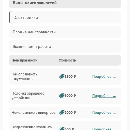
Виды неисправностей
Электроника
Прочие неисправности
Включение и работа
Неисправности
Стоимость
Работа с нагрузкой
Неисправность
Звук и индикация
1500 ₽
Подробнее →
аккумулятора
Питание и режимы
Поломка зарядного
1000 ₽
Подробнее →
устройства
Интерфейсы и связь
Неисправность инвертора
2000 ₽
Подробнее →
Температура и эксплуатация
Повреждение входных/
500 ₽
Подробнее →