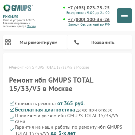
+7 (495) 023-73-25
Ежедневно с 9:00 до 21:00
FIX-GMUPS
+7 (800) 100-33-26
Ремонт устройств GMUPS
Специализированный
Звонок бесплатный по РФ
cервисный центр г.
Москва
Мы ремонтируем
Позвонить
оскве
Ремонт ибп GMUPS TOTAL 15/33/V5 в Москве
Ремонт ибп GMUPS TOTAL
15/33/V5 в Москве
от 365 руб.
Стоимость ремонта
Бесплатная диагностика
даже при отказе
Привезем и увезем ибп GMUPS TOTAL 15/33/V5
сами
Гарантия на наши работы по ремонту ибп GMUPS
до 3-х лет
TOTAL 15/33/V5