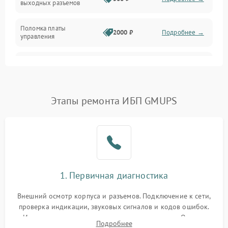
выходных разъемов
Механические повреждения
Поломка платы
Механика
2000 ₽
Подробнее →
управления
Неисправность
3000 ₽
Подробнее →
трансформатора
Повреждение
Этапы ремонта ИБП GMUPS
500 ₽
Подробнее →
конденсаторов
Поломка предохранителя
100 ₽
Подробнее →
Неисправность системы
1000 ₽
Подробнее →
охлаждения
1. Первичная диагностика
Неисправность
500 ₽
Подробнее →
Внешний осмотр корпуса и разъемов. Подключение к сети,
индикаторов
проверка индикации, звуковых сигналов и кодов ошибок.
Измерение входного и выходного напряжения. Оценка
Поломка фильтров
Подробнее
1000 ₽
Подробнее →