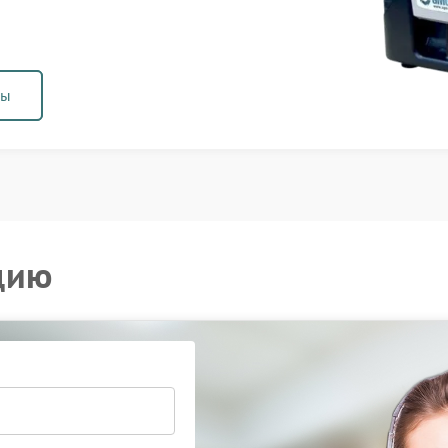
ны
цию