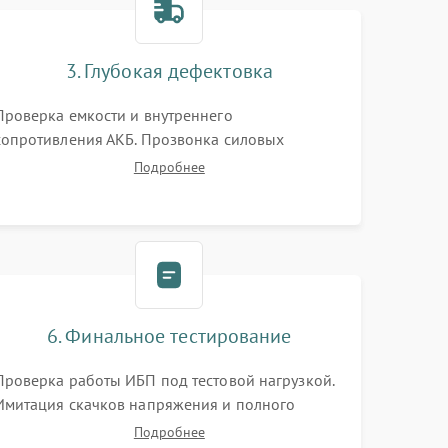
3. Глубокая дефектовка
Проверка емкости и внутреннего
сопротивления АКБ. Прозвонка силовых
транзисторов инвертора, диодов, реле
Подробнее
переключения и трансформатора. Визуальный
поиск вздутых конденсаторов и прогаров на
печатной плате.
6. Финальное тестирование
Проверка работы ИБП под тестовой нагрузкой.
Имитация скачков напряжения и полного
отключения сети. Контроль времени автономной
Подробнее