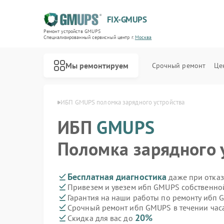
FIX-GMUPS
Ремонт устройств GMUPS
Специализированный cервисный центр г.
Москва
Мы ремонтируем
Срочный ремонт
Це
ибп GMUPS в Москве
ИБП GMUPS поломка зарядного устройства
ИБП
GMUPS
Поломка зарядного 
Бесплатная диагностика
даже при отказ
Привезем и увезем ибп GMUPS собственно
Гарантия на наши работы по ремонту ибп
Срочный ремонт ибп GMUPS в течении час
20%
Скидка для вас до