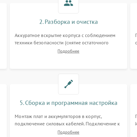
2. Разборка и очистка
Аккуратное вскрытие корпуса с соблюдением
техники безопасности (снятие остаточного
заряда). Очистка плат, радиаторов и кулеров от
Подробнее
пыли с помощью сжатого воздуха и кистей для
я
предотвращения перегрева и замыканий.
5. Сборка и программная настройка
Монтаж плат и аккумуляторов в корпус,
подключение силовых кабелей. Подключение к
ПК для программной калибровки констант
Подробнее