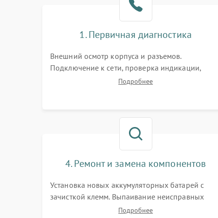
1. Первичная диагностика
Внешний осмотр корпуса и разъемов.
Подключение к сети, проверка индикации,
звуковых сигналов и кодов ошибок. Измерение
Подробнее
входного и выходного напряжения. Оценка
реакции ИБП на отключение основного питани
без нагрузки.
4. Ремонт и замена компонентов
Установка новых аккумуляторных батарей с
зачисткой клемм. Выпаивание неисправных
элементов инвертора или цепи зарядки и
Подробнее