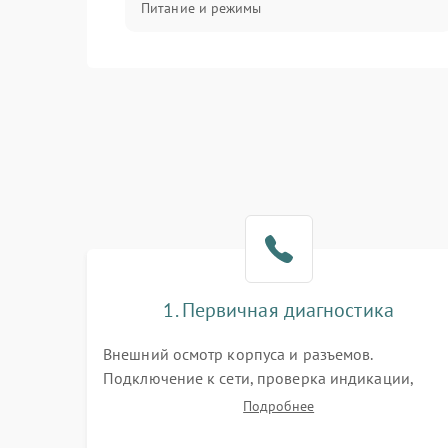
Питание и режимы
Интерфейсы и связь
Температура и эксплуатация
Механические повреждения
Механика
1. Первичная диагностика
Внешний осмотр корпуса и разъемов.
Подключение к сети, проверка индикации,
звуковых сигналов и кодов ошибок. Измерение
Подробнее
входного и выходного напряжения. Оценка