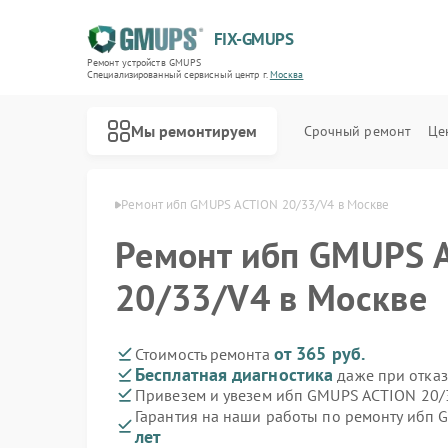
FIX-GMUPS
Ремонт устройств GMUPS
Специализированный cервисный центр г.
Москва
Мы ремонтируем
Срочный ремонт
Це
ибп GMUPS в Москве
Ремонт ибп GMUPS ACTION 20/33/V4 в Москве
Ремонт ибп GMUPS 
20/33/V4 в Москве
от 365 руб.
Стоимость ремонта
Бесплатная диагностика
даже при отказ
Привезем и увезем ибп GMUPS ACTION 20/
Гарантия на наши работы по ремонту ибп
лет