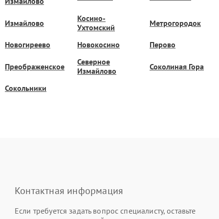
Измайлово
Косино-
Измайлово
Метрогородок
Ухтомский
Новогиреево
Новокосино
Перово
Северное
Преображенское
Соколиная Гора
Измайлово
Сокольники
Контактная информация
Если требуется задать вопрос специалисту, оставьте