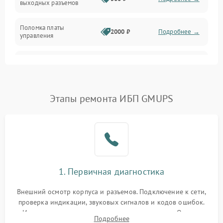
выходных разъемов
Механические повреждения
Поломка платы
Механика
2000 ₽
Подробнее →
управления
Неисправность
3000 ₽
Подробнее →
трансформатора
Повреждение
Этапы ремонта ИБП GMUPS
500 ₽
Подробнее →
конденсаторов
Поломка предохранителя
100 ₽
Подробнее →
Неисправность системы
1000 ₽
Подробнее →
охлаждения
1. Первичная диагностика
Неисправность
500 ₽
Подробнее →
Внешний осмотр корпуса и разъемов. Подключение к сети,
индикаторов
проверка индикации, звуковых сигналов и кодов ошибок.
Измерение входного и выходного напряжения. Оценка
Поломка фильтров
Подробнее
1000 ₽
Подробнее →