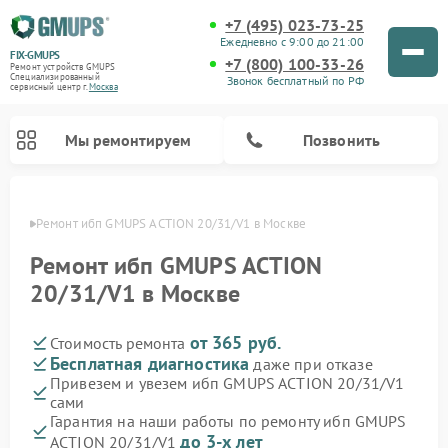
+7 (495) 023-73-25
Ежедневно с 9:00 до 21:00
FIX-GMUPS
+7 (800) 100-33-26
Ремонт устройств GMUPS
Специализированный
Звонок бесплатный по РФ
cервисный центр г.
Москва
Мы ремонтируем
Позвонить
оскве
Ремонт ибп GMUPS ACTION 20/31/V1 в Москве
Ремонт ибп GMUPS ACTION
20/31/V1 в Москве
от 365 руб.
Стоимость ремонта
Бесплатная диагностика
даже при отказе
Привезем и увезем ибп GMUPS ACTION 20/31/V1
сами
Гарантия на наши работы по ремонту ибп GMUPS
до 3-х лет
ACTION 20/31/V1