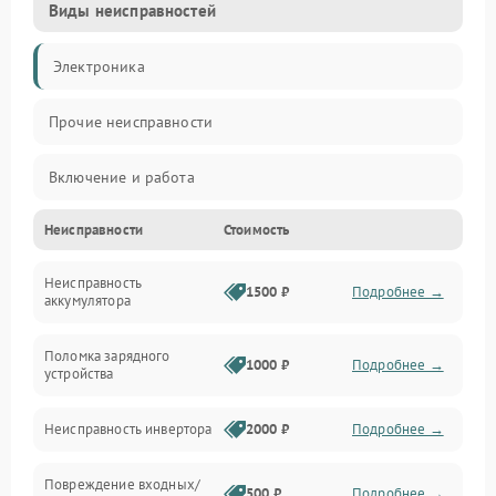
Виды неисправностей
Электроника
Прочие неисправности
Включение и работа
Неисправности
Стоимость
Работа с нагрузкой
Неисправность
Звук и индикация
1500 ₽
Подробнее →
аккумулятора
Питание и режимы
Поломка зарядного
1000 ₽
Подробнее →
устройства
Интерфейсы и связь
Неисправность инвертора
2000 ₽
Подробнее →
Температура и эксплуатация
Повреждение входных/
500 ₽
Подробнее →