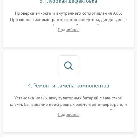
3. Глубокая дефектовка
Поломка системы защиты
1000 ₽
Подробнее →
от перегрузок
Проверка емкости и внутреннего сопротивления АКБ.
Прозвонка силовых транзисторов инвертора, диодов, реле
Неисправность системы
переключения и трансформатора. Визуальный поиск вздутых
Подробнее
защиты от короткого
1500 ₽
Подробнее →
конденсаторов и прогаров на печатной плате.
замыкания
Повреждение системы
1000 ₽
Подробнее →
защиты от перегрева
Неисправность системы
защиты от
1500 ₽
Подробнее →
перенапряжения
4. Ремонт и замена компонентов
Установка новых аккумуляторных батарей с зачисткой
клемм. Выпаивание неисправных элементов инвертора или
цепи зарядки и монтаж новых радиодеталей.
Подробнее
Восстановление поврежденных токоведущих дорожек и
замена реле.