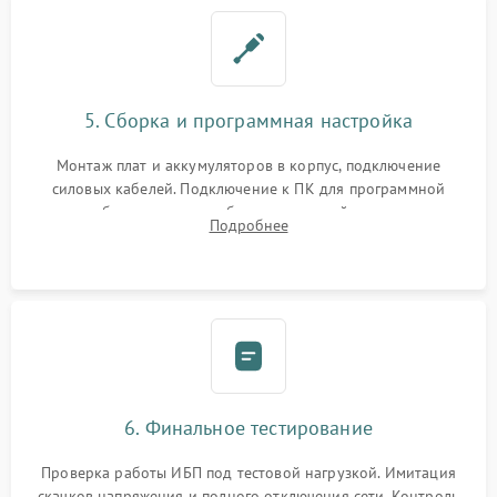
5. Сборка и программная настройка
Монтаж плат и аккумуляторов в корпус, подключение
силовых кабелей. Подключение к ПК для программной
калибровки констант батареи, настройки порогов
Подробнее
срабатывания AVR и сброса счетчиков старения АКБ.
6. Финальное тестирование
Проверка работы ИБП под тестовой нагрузкой. Имитация
скачков напряжения и полного отключения сети. Контроль