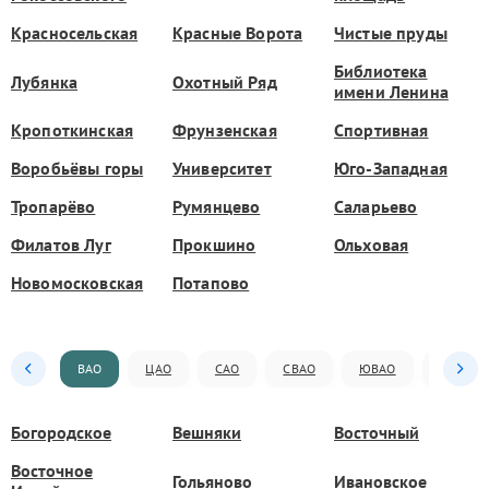
Красносельская
Красные Ворота
Чистые пруды
Библиотека
Лубянка
Охотный Ряд
имени Ленина
Кропоткинская
Фрунзенская
Спортивная
Воробьёвы горы
Университет
Юго-Западная
Тропарёво
Румянцево
Саларьево
Филатов Луг
Прокшино
Ольховая
Новомосковская
Потапово
ВАО
ЦАО
САО
СВАО
ЮВАО
ЮАО
Богородское
Вешняки
Восточный
Восточное
Гольяново
Ивановское