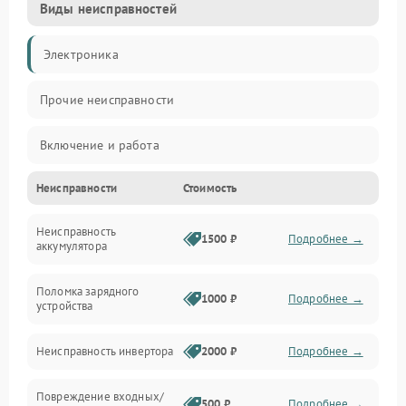
Виды неисправностей
Электроника
Прочие неисправности
Включение и работа
Неисправности
Стоимость
Работа с нагрузкой
Неисправность
Звук и индикация
1500 ₽
Подробнее →
аккумулятора
Питание и режимы
Поломка зарядного
1000 ₽
Подробнее →
устройства
Интерфейсы и связь
Неисправность инвертора
2000 ₽
Подробнее →
Температура и эксплуатация
Повреждение входных/
500 ₽
Подробнее →