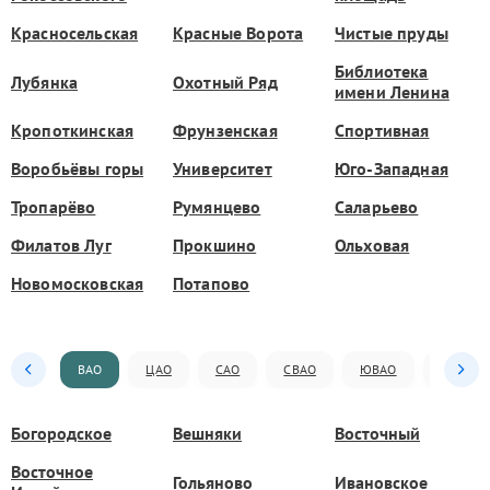
Красносельская
Красные Ворота
Чистые пруды
Библиотека
Лубянка
Охотный Ряд
имени Ленина
Кропоткинская
Фрунзенская
Спортивная
Воробьёвы горы
Университет
Юго-Западная
Тропарёво
Румянцево
Саларьево
Филатов Луг
Прокшино
Ольховая
Новомосковская
Потапово
ВАО
ЦАО
САО
СВАО
ЮВАО
ЮАО
Богородское
Вешняки
Восточный
Восточное
Гольяново
Ивановское