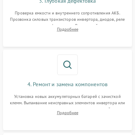
3. Глубокая дефектовка
Поломка системы защиты
1000 ₽
Подробнее →
от перегрузок
Проверка емкости и внутреннего сопротивления АКБ.
Прозвонка силовых транзисторов инвертора, диодов, реле
Неисправность системы
переключения и трансформатора. Визуальный поиск вздутых
Подробнее
защиты от короткого
1500 ₽
Подробнее →
конденсаторов и прогаров на печатной плате.
замыкания
Повреждение системы
1000 ₽
Подробнее →
защиты от перегрева
Неисправность системы
защиты от
1500 ₽
Подробнее →
перенапряжения
4. Ремонт и замена компонентов
Установка новых аккумуляторных батарей с зачисткой
клемм. Выпаивание неисправных элементов инвертора или
цепи зарядки и монтаж новых радиодеталей.
Подробнее
Восстановление поврежденных токоведущих дорожек и
замена реле.