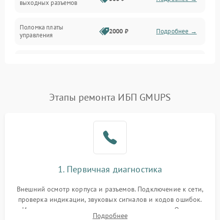
выходных разъемов
Механические повреждения
Поломка платы
Механика
2000 ₽
Подробнее →
управления
Неисправность
3000 ₽
Подробнее →
трансформатора
Повреждение
Этапы ремонта ИБП GMUPS
500 ₽
Подробнее →
конденсаторов
Поломка предохранителя
100 ₽
Подробнее →
Неисправность системы
1000 ₽
Подробнее →
охлаждения
1. Первичная диагностика
Неисправность
500 ₽
Подробнее →
Внешний осмотр корпуса и разъемов. Подключение к сети,
индикаторов
проверка индикации, звуковых сигналов и кодов ошибок.
Измерение входного и выходного напряжения. Оценка
Поломка фильтров
Подробнее
1000 ₽
Подробнее →