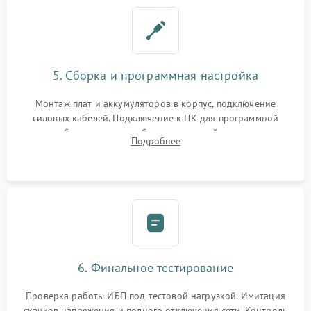
5. Сборка и программная настройка
Монтаж плат и аккумуляторов в корпус, подключение
силовых кабелей. Подключение к ПК для программной
калибровки констант батареи, настройки порогов
Подробнее
срабатывания AVR и сброса счетчиков старения АКБ.
6. Финальное тестирование
Проверка работы ИБП под тестовой нагрузкой. Имитация
скачков напряжения и полного отключения сети. Контроль