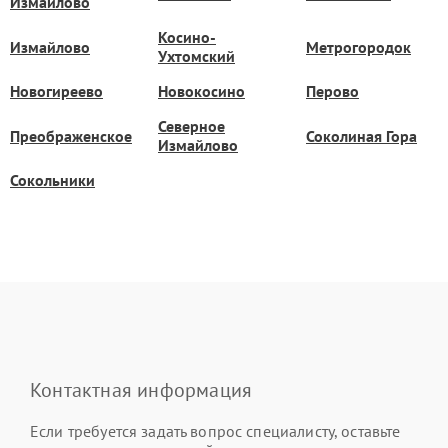
Измайлово
Косино-
Измайлово
Метрогородок
Ухтомский
Новогиреево
Новокосино
Перово
Северное
Преображенское
Соколиная Гора
Измайлово
Сокольники
Контактная информация
Если требуется задать вопрос специалисту, оставьте