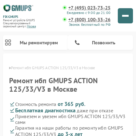
+7 (495) 023-73-25
Ежедневно с 9:00 до 21:00
FIX-GMUPS
+7 (800) 100-33-26
Ремонт устройств GMUPS
Специализированный
Звонок бесплатный по РФ
cервисный центр г.
Москва
Мы ремонтируем
Позвонить
оскве
Ремонт ибп GMUPS ACTION 125/33/V3 в Москве
Ремонт ибп GMUPS ACTION
125/33/V3 в Москве
от 365 руб.
Стоимость ремонта
Бесплатная диагностика
даже при отказе
Привезем и увезем ибп GMUPS ACTION 125/33/V3
сами
Гарантия на наши работы по ремонту ибп GMUPS
до 3-х лет
ACTION 125/33/V3