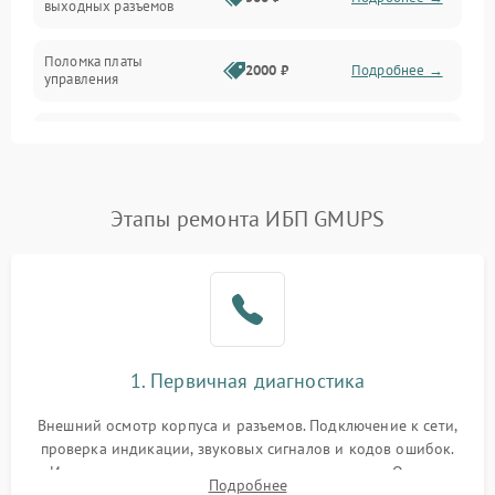
выходных разъемов
Механические повреждения
Поломка платы
Механика
2000 ₽
Подробнее →
управления
Неисправность
3000 ₽
Подробнее →
трансформатора
Повреждение
Этапы ремонта ИБП GMUPS
500 ₽
Подробнее →
конденсаторов
Поломка предохранителя
100 ₽
Подробнее →
Неисправность системы
1000 ₽
Подробнее →
охлаждения
1. Первичная диагностика
Неисправность
500 ₽
Подробнее →
Внешний осмотр корпуса и разъемов. Подключение к сети,
индикаторов
проверка индикации, звуковых сигналов и кодов ошибок.
Измерение входного и выходного напряжения. Оценка
Поломка фильтров
Подробнее
1000 ₽
Подробнее →