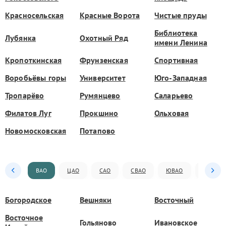
Красносельская
Красные Ворота
Чистые пруды
Библиотека
Лубянка
Охотный Ряд
имени Ленина
Кропоткинская
Фрунзенская
Спортивная
Воробьёвы горы
Университет
Юго-Западная
Тропарёво
Румянцево
Саларьево
Филатов Луг
Прокшино
Ольховая
Новомосковская
Потапово
ВАО
ЦАО
САО
СВАО
ЮВАО
ЮАО
Богородское
Вешняки
Восточный
Восточное
Гольяново
Ивановское