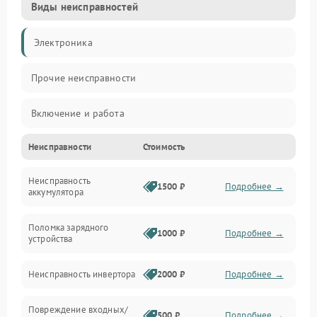
Виды неисправностей
Электроника
Прочие неисправности
Включение и работа
Неисправности
Стоимость
Работа с нагрузкой
Неисправность
Звук и индикация
1500 ₽
Подробнее →
аккумулятора
Питание и режимы
Поломка зарядного
1000 ₽
Подробнее →
устройства
Интерфейсы и связь
Неисправность инвертора
2000 ₽
Подробнее →
Температура и эксплуатация
Повреждение входных/
500 ₽
Подробнее →