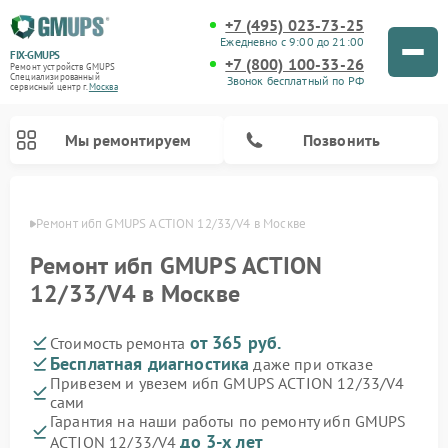
+7 (495) 023-73-25
Ежедневно с 9:00 до 21:00
FIX-GMUPS
+7 (800) 100-33-26
Ремонт устройств GMUPS
Специализированный
Звонок бесплатный по РФ
cервисный центр г.
Москва
Мы ремонтируем
Позвонить
оскве
Ремонт ибп GMUPS ACTION 12/33/V4 в Москве
Ремонт ибп GMUPS ACTION
12/33/V4 в Москве
от 365 руб.
Стоимость ремонта
Бесплатная диагностика
даже при отказе
Привезем и увезем ибп GMUPS ACTION 12/33/V4
сами
Гарантия на наши работы по ремонту ибп GMUPS
до 3-х лет
ACTION 12/33/V4