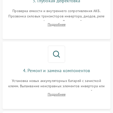
3. Глубокая дефектовка
Поломка системы защиты
1000 ₽
Подробнее →
от перегрузок
Проверка емкости и внутреннего сопротивления АКБ.
Прозвонка силовых транзисторов инвертора, диодов, реле
Неисправность системы
переключения и трансформатора. Визуальный поиск вздутых
Подробнее
защиты от короткого
1500 ₽
Подробнее →
конденсаторов и прогаров на печатной плате.
замыкания
Повреждение системы
1000 ₽
Подробнее →
защиты от перегрева
Неисправность системы
защиты от
1500 ₽
Подробнее →
перенапряжения
4. Ремонт и замена компонентов
Установка новых аккумуляторных батарей с зачисткой
клемм. Выпаивание неисправных элементов инвертора или
цепи зарядки и монтаж новых радиодеталей.
Подробнее
Восстановление поврежденных токоведущих дорожек и
замена реле.