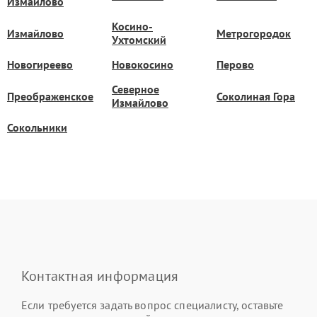
Измайлово
Косино-
Измайлово
Метрогородок
Ухтомский
Новогиреево
Новокосино
Перово
Северное
Преображенское
Соколиная Гора
Измайлово
Сокольники
Контактная информация
Если требуется задать вопрос специалисту, оставьте