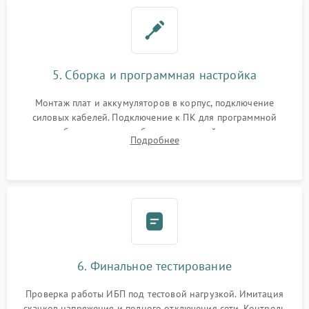
5. Сборка и программная настройка
Монтаж плат и аккумуляторов в корпус, подключение
силовых кабелей. Подключение к ПК для программной
калибровки констант батареи, настройки порогов
Подробнее
срабатывания AVR и сброса счетчиков старения АКБ.
6. Финальное тестирование
Проверка работы ИБП под тестовой нагрузкой. Имитация
скачков напряжения и полного отключения сети. Контроль