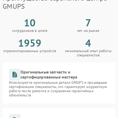
Неисправность
GMUPS
500 ₽
Подробнее →
индикаторов
10
7
Поломка фильтров
1000 ₽
Подробнее →
(EMI/EMC)
сотрудников в штате
лет на рынке
Неисправность системы
1959
4
1500 ₽
Подробнее →
защиты
отремонтированных устройств
минимальный опыт работы
специалистов
Неисправность системы
2000 ₽
Подробнее →
стабилизации
Оригинальные запчасти и
Поломка системы
сертифицированные мастера
автоматического
1500 ₽
Подробнее →
переключения
Используются оригинальные детали GMUPS и прошедшие
сертификацию специалисты, что гарантирует корректную
работу после ремонта и сохранение гарантийных
Неисправность системы
обязательств
1500 ₽
Подробнее →
мониторинга
Повреждение внутренних
500 ₽
Подробнее →
проводов