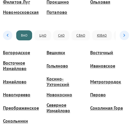
Филатов Луг
Прокшино
Ольховая
Новомосковская
Потапово
ВАО
ЦАО
САО
СВАО
ЮВАО
ЮАО
Богородское
Вешняки
Восточный
Восточное
Гольяново
Ивановское
Измайлово
Косино-
Измайлово
Метрогородок
Ухтомский
Новогиреево
Новокосино
Перово
Северное
Преображенское
Соколиная Гора
Измайлово
Сокольники