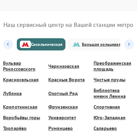
Наш сервисный центр на Вашей станции метро
Сокольническая
Большая кольцевая
Бульвар
Преображенская
Черкизовская
Рокоссовского
площадь
Красносельская
Красные Ворота
Чистые пруды
Библиотека
Лубянка
Охотный Ряд
имени Ленина
Кропоткинская
Фрунзенская
Спортивная
Воробьёвы горы
Университет
Юго-Западная
Тропарёво
Румянцево
Саларьево