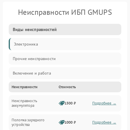
Неисправности ИБП GMUPS
Виды неисправностей
Электроника
Прочие неисправности
Включение и работа
Неисправности
Стоимость
Работа с нагрузкой
Неисправность
Звук и индикация
1500 ₽
Подробнее →
аккумулятора
Питание и режимы
Поломка зарядного
1000 ₽
Подробнее →
устройства