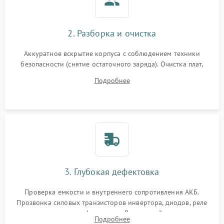
2. Разборка и очистка
Аккуратное вскрытие корпуса с соблюдением техники
безопасности (снятие остаточного заряда). Очистка плат,
радиаторов и кулеров от пыли с помощью сжатого воздуха
Подробнее
и кистей для предотвращения перегрева и замыканий.
3. Глубокая дефектовка
Проверка емкости и внутреннего сопротивления АКБ.
Прозвонка силовых транзисторов инвертора, диодов, реле
переключения и трансформатора. Визуальный поиск вздутых
Подробнее
конденсаторов и прогаров на печатной плате.