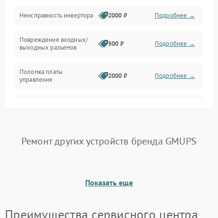
Интерфейсы и связь
Неисправность инвертора
2000 ₽
Подробнее →
Температура и эксплуатация
Повреждение входных/
500 ₽
Подробнее →
выходных разъемов
Механические повреждения
Поломка платы
Механика
2000 ₽
Подробнее →
управления
Неисправность
3000 ₽
Подробнее →
трансформатора
Повреждение
Ремонт других устройств бренда GMUPS
500 ₽
Подробнее →
конденсаторов
Поломка предохранителя
100 ₽
Подробнее →
Показать еще
Неисправность системы
1000 ₽
Подробнее →
охлаждения
Преимущества сервисного центра