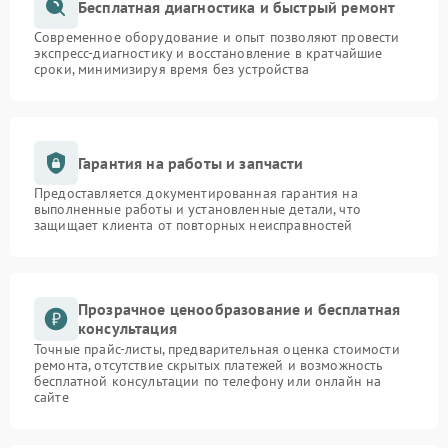
Бесплатная диагностика и быстрый ремонт
Современное оборудование и опыт позволяют провести
Неисправность системы
1500 ₽
Подробнее →
экспресс-диагностику и восстановление в кратчайшие
зарядки
сроки, минимизируя время без устройства
Поломка системы защиты
1000 ₽
Подробнее →
от перегрузок
Гарантия на работы и запчасти
Неисправность системы
защиты от короткого
1500 ₽
Подробнее →
Предоставляется документированная гарантия на
замыкания
выполненные работы и установленные детали, что
защищает клиента от повторных неисправностей
Повреждение системы
1000 ₽
Подробнее →
защиты от перегрева
Прозрачное ценообразование и бесплатная
Неисправность системы
консультация
защиты от
1500 ₽
Подробнее →
Точные прайс-листы, предварительная оценка стоимости
перенапряжения
ремонта, отсутствие скрытых платежей и возможность
бесплатной консультации по телефону или онлайн на
сайте