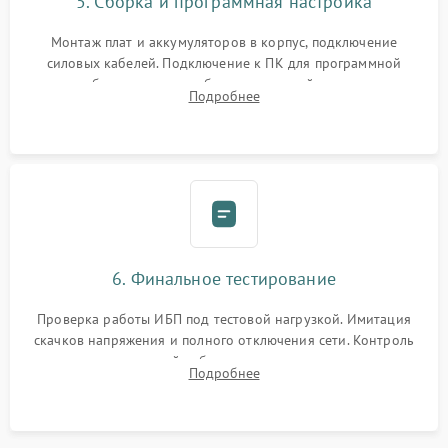
5. Сборка и программная настройка
Монтаж плат и аккумуляторов в корпус, подключение
силовых кабелей. Подключение к ПК для программной
калибровки констант батареи, настройки порогов
Подробнее
срабатывания AVR и сброса счетчиков старения АКБ.
6. Финальное тестирование
Проверка работы ИБП под тестовой нагрузкой. Имитация
скачков напряжения и полного отключения сети. Контроль
времени автономной работы, температурного режима и
Подробнее
корректности формы выходного сигнала.