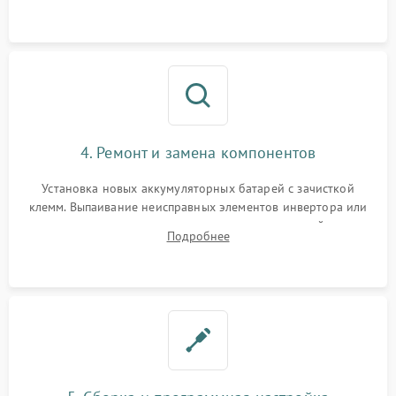
4. Ремонт и замена компонентов
Установка новых аккумуляторных батарей с зачисткой
клемм. Выпаивание неисправных элементов инвертора или
цепи зарядки и монтаж новых радиодеталей.
Подробнее
Восстановление поврежденных токоведущих дорожек и
замена реле.