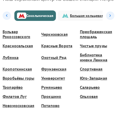
Сокольническая
Большая кольцевая
Бульвар
Преображенская
Черкизовская
Рокоссовского
площадь
Красносельская
Красные Ворота
Чистые пруды
Библиотека
Лубянка
Охотный Ряд
имени Ленина
Кропоткинская
Фрунзенская
Спортивная
Воробьёвы горы
Университет
Юго-Западная
Тропарёво
Румянцево
Саларьево
Филатов Луг
Прокшино
Ольховая
Новомосковская
Потапово