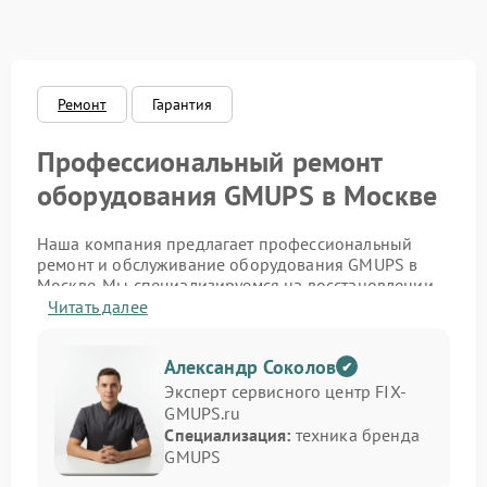
Ремонт
Гарантия
Профессиональный ремонт
оборудования GMUPS в Москве
Наша компания предлагает профессиональный
ремонт и обслуживание оборудования GMUPS в
Москве. Мы специализируемся на восстановлении
источников бесперебойного питания,
Читать далее
стабилизаторов и инверторов этого бренда. Если
устройство не включается, не держит заряд или
Александр Соколов
подаёт ошибку — наши инженеры проведут точную
диагностику и устранят проблему с гарантией
Эксперт сервисного центр FIX-
качества.
GMUPS.ru
Специализация:
техника бренда
Мы обслуживаем как бытовые, так и
GMUPS
промышленные модели, обеспечивая полное