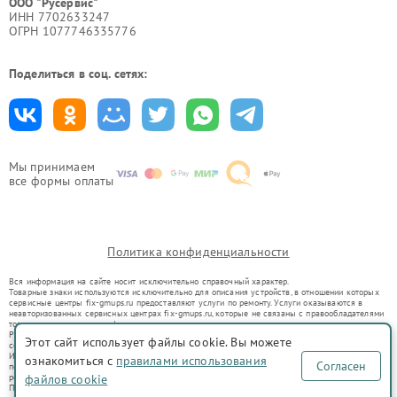
ООО "Русервис"
ИНН 7702633247
ОГРН 1077746335776
Поделиться в соц. сетях:
Мы принимаем
все формы оплаты
Политика конфиденциальности
Вся информация на сайте носит исключительно справочный характер.
Товарные знаки используются исключительно для описания устройств, в отношении которых
сервисные центры fix-gmups.ru предоставляют услуги по ремонту. Услуги оказываются в
неавторизованных сервисных центрах fix-gmups.ru, которые не связаны с правообладателями
товарных знаков или их официальными представителями.
Ремонт осуществляется для устройств, уже введенных в гражданский оборот в соответствии
Этот сайт использует файлы cookie. Вы можете
со статьей 1487 ГК РФ.
Использование товарных знаков не преследует цели индивидуализации услуг или введения
ознакомиться с
правилами использования
Согласен
потребителей в заблуждение, а служит для информирования о предоставляемых услугах по
ремонту техники указанных брендов.
файлов cookie
Представленная на сайте информация не является публичной офертой, определяемой