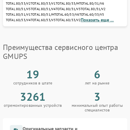
TOTAL 80/33/V2
TOTAL 80/33/V1
TOTAL 80/33/M
TOTAL 80/31/V6
по адресу: ул. Чаянова 18. Мы проведём
TOTAL 80/31/V5
TOTAL 80/31/V4
TOTAL 80/31/V3
TOTAL 80/31/V2
диагностику, устраним неисправности и
TOTAL 80/31/V1
TOTAL 80/31/M
TOTAL 60/33/V6
TOTAL 60/33/V5
восстановим ваш ИБП или стабилизатор с
Показать еще ...
TOTAL 60/33/V4
TOTAL 60/33/V3
TOTAL 60/33/V2
гарантией качества.
Доверьте ремонт профессионалам — и ваше
оборудование GMUPS снова обеспечит стабильное
питание и защиту электроники от любых сбоев.
Преимущества сервисного центра
GMUPS
19
6
сотрудников в штате
лет на рынке
3261
3
отремонтированных устройств
минимальный опыт работы
специалистов
Оригинальные запчасти и