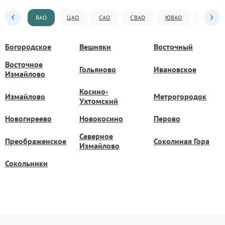
ВАО
ЦАО
САО
СВАО
ЮВАО
ЮАО
Богородское
Вешняки
Восточный
Восточное
Гольяново
Ивановское
Измайлово
Косино-
Измайлово
Метрогородок
Ухтомский
Новогиреево
Новокосино
Перово
Северное
Преображенское
Соколиная Гора
Измайлово
Сокольники